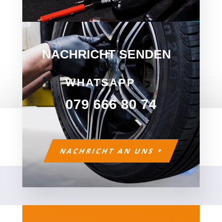
NACHRICHT SENDEN

WHATSAPP
079 666 80 74
NACHRICHT AN UNS